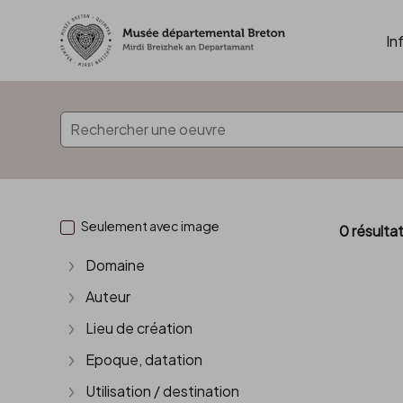
In
Accèder directement au contenu
Seulement avec image
0 résulta
Domaine
Afficher plus
Auteur
Afficher plus
Lieu de création
Afficher plus
Epoque, datation
Afficher plus
Utilisation / destination
Afficher plus