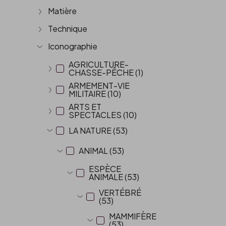
Matière
Afficher plus
Technique
Afficher plus
Iconographie
Afficher plus
AGRICULTURE-
CHASSE-PÊCHE (1)
Afficher plus
ARMEMENT-VIE
MILITAIRE (10)
Afficher plus
ARTS ET
SPECTACLES (10)
Afficher plus
LA NATURE (53)
Afficher plus
ANIMAL (53)
Afficher plus
ESPÈCE
ANIMALE (53)
Afficher plus
VERTÉBRÉ
(53)
Afficher plus
MAMMIFÈRE
(53)
Afficher plus