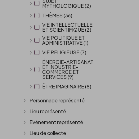
SUJET
MYTHOLOGIQUE (2)
Afficher plus
THÈMES (36)
Afficher plus
VIE INTELLECTUELLE
ET SCIENTIFIQUE (2)
Afficher plus
VIE POLITIQUE ET
ADMINISTRATIVE (1)
Afficher plus
VIE RELIGIEUSE (7)
Afficher plus
ÉNERGIE-ARTISANAT
ET INDUSTRIE-
COMMERCE ET
Afficher plus
SERVICES (9)
ÊTRE IMAGINAIRE (8)
Afficher plus
Personnage représenté
Afficher plus
Lieu représenté
Afficher plus
Evénement représenté
Afficher plus
Lieu de collecte
Afficher plus