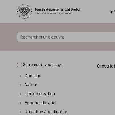
In
Accèder directement au contenu
Seulement avec image
0 résulta
Domaine
Afficher plus
Auteur
Afficher plus
Lieu de création
Afficher plus
Epoque, datation
Afficher plus
Utilisation / destination
Afficher plus