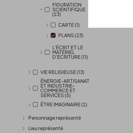
FIGURATION
SCIENTIFIQUE
Afficher plus
(23)
CARTE (1)
Afficher plus
PLANS (23)
Afficher plus
L'ÉCRIT ET LE
MATÉRIEL
Afficher plus
D'ÉCRITURE (11)
VIE RELIGIEUSE (13)
Afficher plus
ÉNERGIE-ARTISANAT
ET INDUSTRIE-
COMMERCE ET
Afficher plus
SERVICES (5)
ÊTRE IMAGINAIRE (2)
Afficher plus
Personnage représenté
Afficher plus
Lieu représenté
Afficher plus