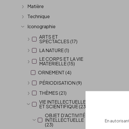
Matière
Afficher plus
Technique
Afficher plus
Iconographie
Afficher plus
ARTS ET
SPECTACLES (17)
Afficher plus
LA NATURE (1)
Afficher plus
LE CORPS ET LA VIE
MATERIELLE (15)
Afficher plus
ORNEMENT (4)
PÉRIODISATION (9)
Afficher plus
THÈMES (21)
Afficher plus
VIE INTELLECTUELLE
ET SCIENTIFIQUE (23)
Afficher plus
OBJET D'ACTIVITÉ
INTELLECTUELLE
En autorisant
Afficher plus
(23)