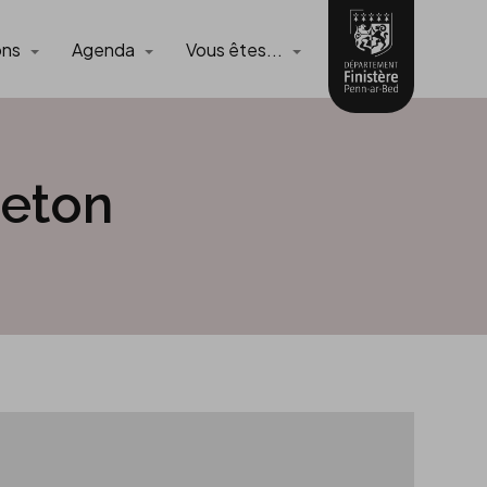
ons
Agenda
Vous êtes...
reton