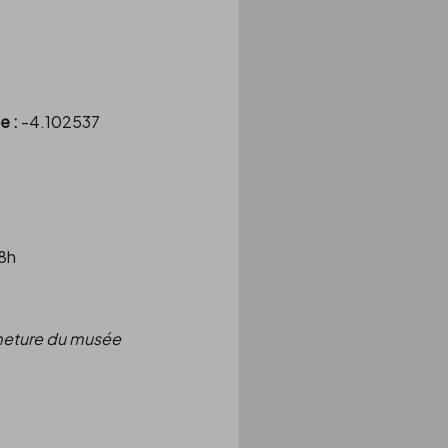
e :
-4.102537
18h
rmeture du musée