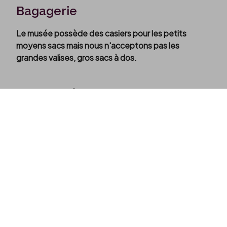
Bagagerie
Le musée possède des casiers pour les petits
moyens sacs mais nous n'acceptons pas les
grandes valises, gros sacs à dos.
kies
A 5min du musée se trouve la "
conciergerie
"
, située
rue du Guéodet, équipée de sanitaires et d'un
service de dépôt temporaire des bagages. Vingt et
un casiers sont mis à disposition moyennant le
paiement d'une consigne de 2 € pour la journée.