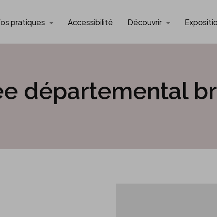
fos pratiques
Accessibilité
Découvrir
Expositi
ée départemental b