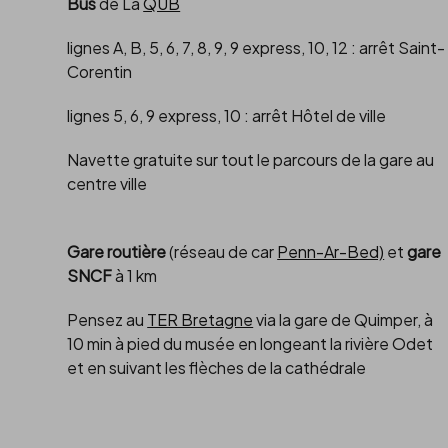
Bus
de La
QUB
lignes A, B, 5, 6, 7, 8, 9, 9 express, 10, 12 : arrêt Saint-
Corentin
lignes 5, 6, 9 express, 10 : arrêt Hôtel de ville
Navette gratuite sur tout le parcours de la gare au
centre ville
Gare routière
(réseau de car
Penn-Ar-Bed)
et
gare
SNCF
à 1 km
Pensez au
TER Bretagne
via la gare de Quimper, à
10 min à pied du musée en longeant la rivière Odet
et en suivant les flèches de la cathédrale