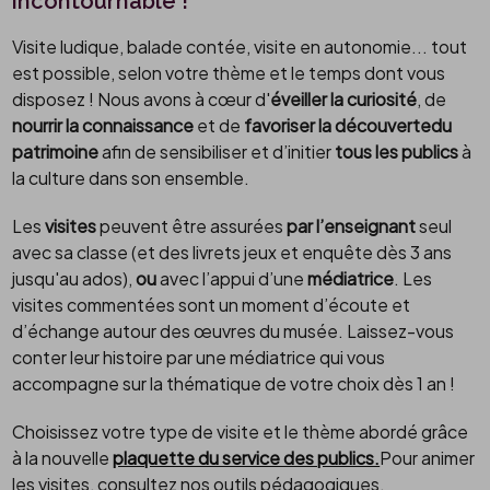
incontournable !
Visite ludique, balade contée, visite en autonomie... tout
est possible, selon votre thème et le temps dont vous
disposez ! Nous avons à cœur d'
éveiller la curiosité
, de
nourrir la connaissance
et de
favoriser la découverte
du
patrimoine
afin de sensibiliser et d’initier
tous les publics
à
la culture dans son ensemble.
Les
visites
peuvent être assurées
par l’enseignant
seul
avec sa classe (et des livrets jeux et enquête dès 3 ans
jusqu'au ados),
ou
avec l’appui d’une
médiatrice
. Les
visites commentées sont un moment d’écoute et
d’échange autour des œuvres du musée. Laissez-vous
conter leur histoire par une médiatrice qui vous
accompagne sur la thématique de votre choix dès 1 an !
Choisissez votre type de visite et le thème abordé grâce
à la nouvelle
plaquette du service des publics.
Pour animer
les visites, consultez nos outils pédagogiques.