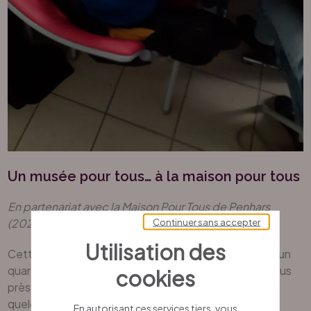
Un musée pour tous… à la maison pour tous
En partenariat avec la Maison Pour Tous de Penhars
Continuer sans accepter
(2021)
Utilisation des
Cette opération associe un musée de centre-ville et un
quartier plus éloigné, Penhars. Le musée se rend au plus
cookies
près des habitants et leur apporte en ambassade
quelques-unes de ses œuvres qui vont leur servir de
En autorisant ces services tiers, vous