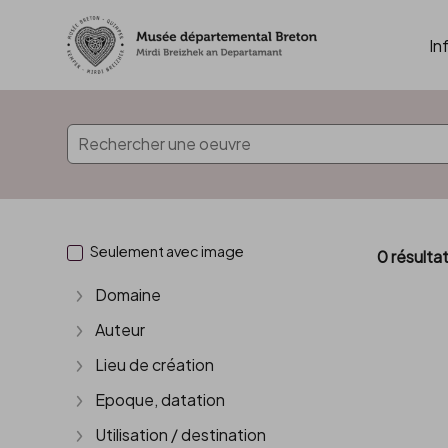
In
Accèder directement au contenu
Seulement avec image
0 résulta
Domaine
Afficher plus
Auteur
Afficher plus
Lieu de création
Afficher plus
Epoque, datation
Afficher plus
Utilisation / destination
Afficher plus