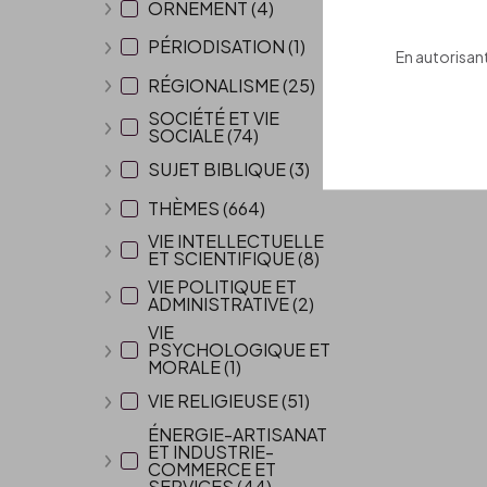
ORNEMENT (4)
Afficher plus
PÉRIODISATION (1)
En autorisant
Afficher plus
RÉGIONALISME (25)
Afficher plus
SOCIÉTÉ ET VIE
SOCIALE (74)
Afficher plus
SUJET BIBLIQUE (3)
Afficher plus
THÈMES (664)
Afficher plus
VIE INTELLECTUELLE
ET SCIENTIFIQUE (8)
Afficher plus
VIE POLITIQUE ET
ADMINISTRATIVE (2)
Afficher plus
VIE
PSYCHOLOGIQUE ET
Afficher plus
MORALE (1)
VIE RELIGIEUSE (51)
Afficher plus
ÉNERGIE-ARTISANAT
ET INDUSTRIE-
COMMERCE ET
Afficher plus
SERVICES (44)