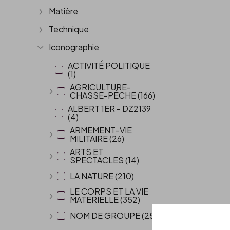
Matière
Afficher plus
Technique
Afficher plus
Iconographie
Afficher plus
ACTIVITÉ POLITIQUE
(1)
AGRICULTURE-
CHASSE-PÊCHE (166)
Afficher plus
ALBERT 1ER - DZ2139
(4)
ARMEMENT-VIE
MILITAIRE (26)
Afficher plus
ARTS ET
SPECTACLES (14)
Afficher plus
LA NATURE (210)
Afficher plus
LE CORPS ET LA VIE
MATERIELLE (352)
Afficher plus
NOM DE GROUPE (25)
Afficher plus